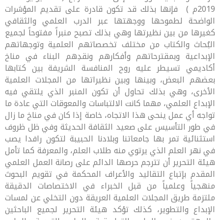
2019م ) فإنها بذلك قد تكون قادرة على تقديم المؤشرات
الواضحة لطموحها ووجهتها عبر الدرب العلمي والثقافي
كغيرها من بين نظيرتها وهي بذلك تصبح منبراً مفتوحاً لجميع
البُحاث والكتاب من مختلف تخصصاتهم العلمية وتوجهاتهم
الإبداعية وبمقترحاتهم وأفكارهم ونقدِهم البناء في مناخ
أكاديمي تسيطر عليه روح المنافسة الشريفة بين كتابها
بعضهم البعض، وبينها وبين نظيراتها من المجلات العلمية
الأخرى، وهي بذلك تحاول أن تكون المنبر الذي يلتقي فيه
الإبداع العلمي، مهما كانت الالتباسات والمعوقات التي عادة ما
تواجه أي عمل ينحى هذا الاتجاه، خاصة إذا كان في مناخ ما زال
في طور التأسيس على صعيد الثقافة الحديثة وفي ظل ظروف
استثنائية تمر بها جامعاتنا وبلادنا الحبيبة لتكون رافدا يصب
في نهر العلم الذي يرتوي منه طلاب العلم، والمعرفة كما تأمل
هيئة التحرير أن تترجم حرصها الدائم على رصانة العمل العلمي
المقدم بإتباع التقاليد والأعراف المحكمة في تقويم البحوث
منهجياً وعلمياً من قبل الخبراء في الاختصاصات الدقيقة
ملتزمة طريق المجلات العلمية العريقة دون التخلي عن لمسات
الإبداع والتطوير، كذلك تؤكد هيئة التحرير لجميع الباحثين